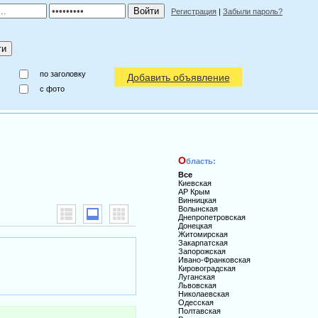
Регистрация
|
Забыли пароль?
по заголовку
Добавить объявление
c фото
О
бласть:
Все
Киевская
АР Крым
Винницкая
Волынская
Днепропетровская
Донецкая
Житомирская
Закарпатская
Запорожская
Ивано-Франковская
Кировоградская
Луганская
Львовская
Николаевская
Одесская
Полтавская