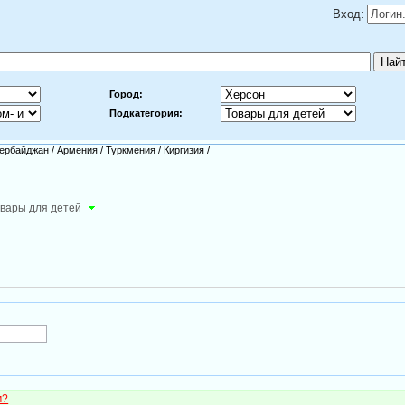
Вход:
Город:
Подкатегория:
ербайджан
/
Армения
/
Туркмения
/
Киргизия
/
вары для детей
м?