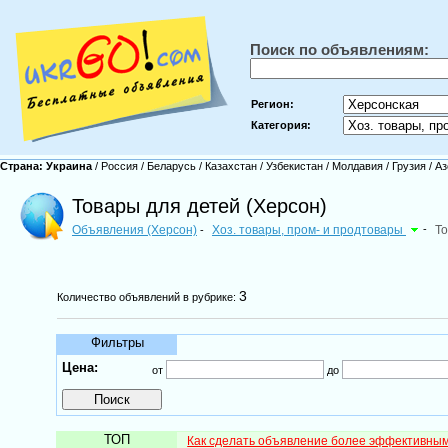
Поиск по объявлениям:
Регион:
Категория:
Страна:
Украина
/
Россия
/
Беларусь
/
Казахстан
/
Узбекистан
/
Молдавия
/
Грузия
/
Аз
Товары для детей (Херсон)
Объявления (Херсон)
Хоз. товары, пром- и продтовары
-
То
-
3
Количество объявлений в рубрике:
Фильтры
Цена:
от
до
ТОП
Как сделать объявление более эффективны