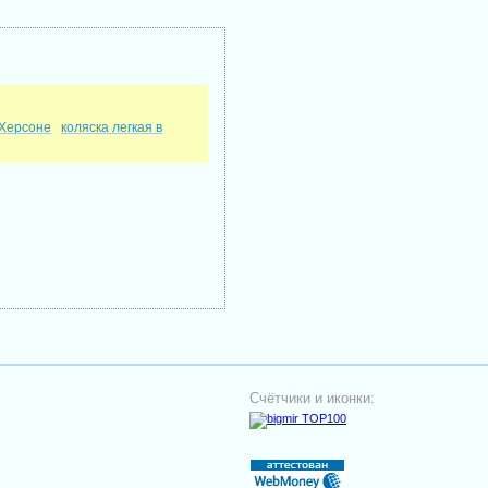
 Херсоне
коляска легкая в
Счётчики и иконки: