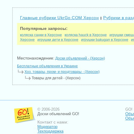
Главные рубрики UkrGo.COM Херсон
Рубрики в раз
|
Популярные запросы:
коляска санки в Херсоне
коляска hauck в Херсоне
игрушки смеш
Херсоне
игрушки дети в Херсоне
игрушки bakugan в Херсоне
и
Местонахождение:
Доски объявлений - (Херсон)
Бесплатные объявления в Украине
Хоз. товары, пром- и продтовары - (Херсон)
Товары для детей - (Херсон)
© 2006-2026
GO! 
Доски объявлений GO!
Объя
Объя
Контакт с нами:
Модератор
Техподдержка