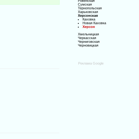
Ровенская
Сумская
Тернопольская
Харьковская
Херсонская
Каховка
Новая Каховка
Херсон
Хмельницкая
Черкасская
Черниговская
Черновицкая
Реклама Google