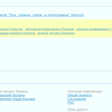
деле "Хоз. товары, пром- и продтовары" Херсон
арики в Херсоне
игрушка интерактивная в Херсоне
игрушки развивающие в
грушки ниндзя в Херсоне
коляска летняя в Херсоне
в городах Украины:
Полезная информация:
вления Каховка
Общие правила
вления Новая Каховка
Соглашение
FAQ
Наши друзья: