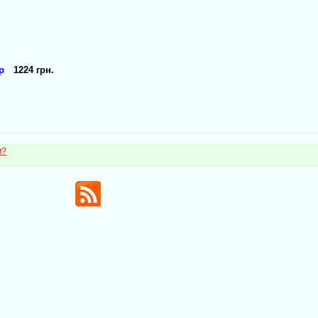
р
1224 грн.
м?