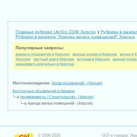
Главные рубрики UkrGo.COM Херсон
Рубрики в разде
|
Рубрики в разделе "Аренда жилых помещений" Херсон
Популярные запросы:
комната общежитие в Херсоне
аренда хозяин в Херсоне
жилье в 
Херсоне
частный дом в Херсоне
коттедж в Херсоне
аренда посре
арендовать длительно в Херсоне
Местонахождение:
Доски объявлений - (Херсон)
Бесплатные объявления в Украине
Недвижимость / Строительство - (Херсон)
Аренда жилых помещений - (Херсон)
© 2006-2026
GO! в городах Укр