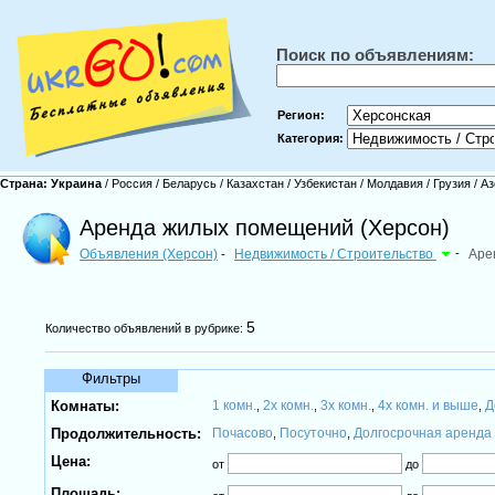
Поиск по объявлениям:
Регион:
Категория:
Страна:
Украина
/
Россия
/
Беларусь
/
Казахстан
/
Узбекистан
/
Молдавия
/
Грузия
/
Аз
Аренда жилых помещений (Херсон)
Объявления (Херсон)
Недвижимость / Строительство
-
Аре
-
5
Количество объявлений в рубрике:
Фильтры
Комнаты:
1 комн.
2х комн.
3х комн.
4х комн. и выше
Д
,
,
,
,
Продолжительность:
Почасово
Посуточно
Долгосрочная аренда
,
,
Цена:
от
до
Площадь: